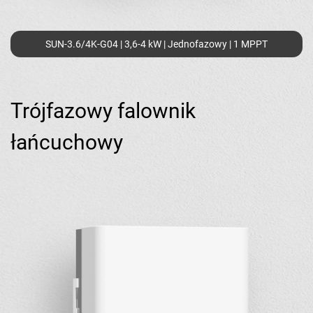
SUN-3.6/4K-G04 | 3,6-4 kW | Jednofazowy | 1 MPPT
Trójfazowy falownik
łańcuchowy