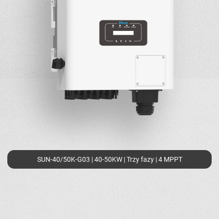
SUN-40/50K-G03 | 40-50KW | Trzy fazy | 4 MPPT