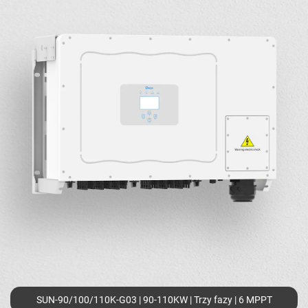
SUN-90/100/110K-G03 | 90-110KW | Trzy fazy | 6 MPPT