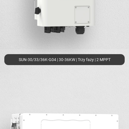
SUN-30/33/36K-G04 | 30-36KW | Trzy fazy | 2 MPPT