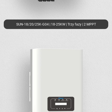
SUN-18/20/25K-G04 | 18-25KW | Trzy fazy | 2 MPPT