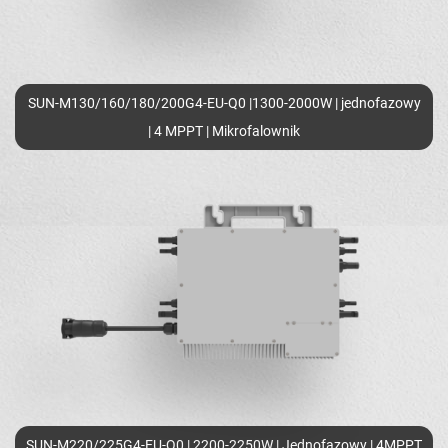
SUN-M130/160/180/200G4-EU-Q0 |1300-2000W | jednofazowy
| 4 MPPT | Mikrofalownik
SUN-M220/225G4-EU-Q0 | 2200-2250W | Jednofazowy | 4MPPT