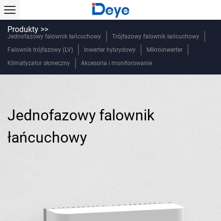
Produkty >>
Jednofazowy falownik łańcuchowy
Trójfazowy falownik łańcuchowy
Falownik trójfazowy (LV)
Inwerter hybrydowy
Mikroinwerter
Klimatyzator słoneczny
Akcesoria i monitorowanie
Jednofazowy falownik
łańcuchowy