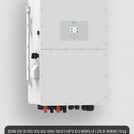
SUN-29.9/30/35/40/50K-SG01HP3-EU-BM3/4 | 29,9-50kW | trzy