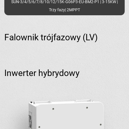
SUN-3/4/5/6/7/8/10/12/15K-G06P3-EU-BM2-P1 | 3-15KW |
Trzy fazy| 2MPPT
Falownik trójfazowy (LV)
Inwerter hybrydowy