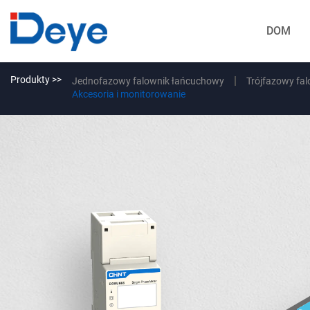
DOM
Produkty >>
Jednofazowy falownik łańcuchowy
Trójfazowy fa
Akcesoria i monitorowanie