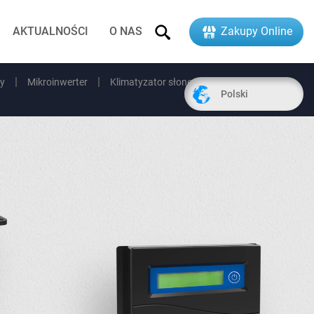
AKTUALNOŚCI
O NAS
Zakupy Online
wy
Mikroinwerter
Klimatyzator słoneczny
Polski