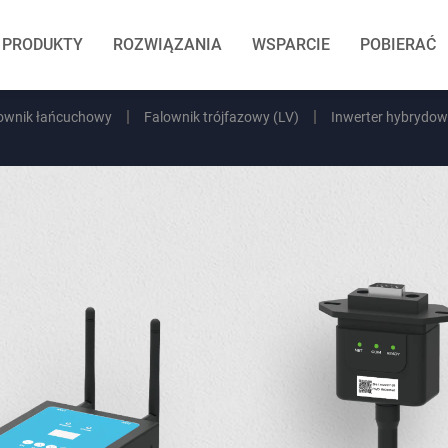
PRODUKTY
ROZWIĄZANIA
WSPARCIE
POBIERAĆ
lownik łańcuchowy
Falownik trójfazowy (LV)
Inwerter hybrydo